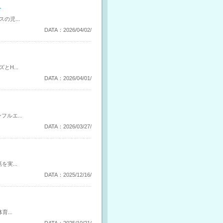
）
児...
DATA：2026/04/02/
H...
DATA：2026/04/01/
ルエ...
DATA：2026/03/27/
実...
DATA：2025/12/16/
...