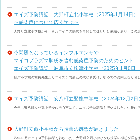
エイズ予防講話 大野町立北小学校（2025年1月14日）
〜感染症について広く学ぶ〜
大野町立北小学校から、またエイズの授業を再開してほしいと依頼があり、この度教
今問題となっているインフルエンザや
マイコプラズマ肺炎を含む感染症予防のためのヒント
エイズ予防講話 岐阜市立柳津小学校（2025年1月8日
柳津小学校の校長先生よりエイズ予防講話の依頼を受け、初めての訪問となりました
エイズ予防講話 安八町立登龍中学校（2024年12月2日
今年も安八町立登龍中学校の洗心室にて、エイズ予防講話を行いました。生徒の皆さ
大野町立西小学校から授業の感想が届きました
昨年12月にエイズ予防講話を行なった、大野町立西小学校から授業の感想が届きまし