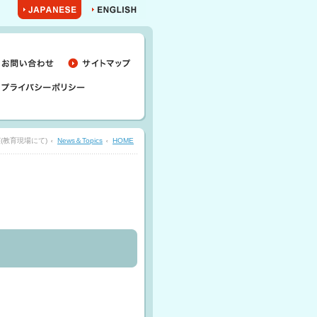
(教育現場にて)
News＆Topics
HOME